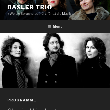
Skip
BASLER TRIO
to
« Wo die Sprache aufhört, fängt die Musik an »
content
Menu
PROGRAMME