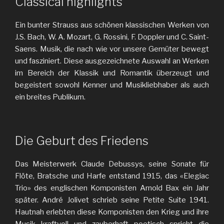
Classical highlights
Ein bunter Strauss aus schönen klassischen Werken von
J.S. Bach, W. A. Mozart,
G. Rossini, F. Doppler und C. Saint-
Saens.
Musik, die nach wie vor unsere Gemüter bewegt
und fasziniert. Diese ausgezeichnete Auswahl an Werken
im Bereich der Klassik und Romantik überzeugt und
begeistert sowohl Kenner und Musikliebhaber als auch
ein breites Publikum.
Die Geburt des Friedens
Das Meisterwerk Claude Debussys, seine Sonate für
Flöte, Bratsche und Harfe entstand 1915, das «Elegiac
Trio» des englischen Komponisten Arnold Bax ein Jahr
später. André Jolivet schrieb seine Petit
e
Suite 1941.
Hautnah erlebten diese Komponisten den Krieg und ihre
Musik kraftvoll und zauberhaft poetisch spricht die